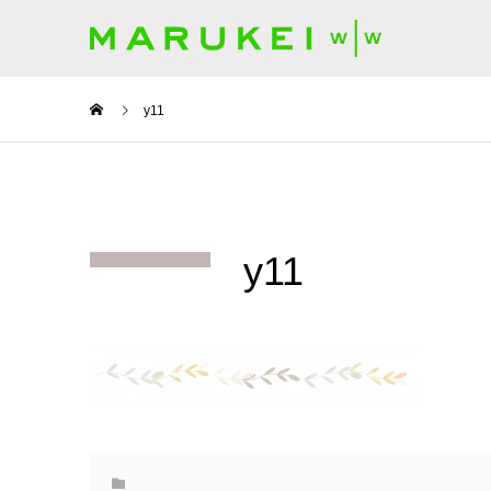
y11
y11