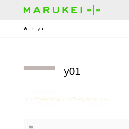
y01
y01